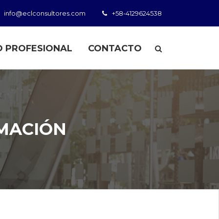
info@eclconsultores.com
+58-4129624538
 PROFESIONAL
CONTACTO
MACIÓN